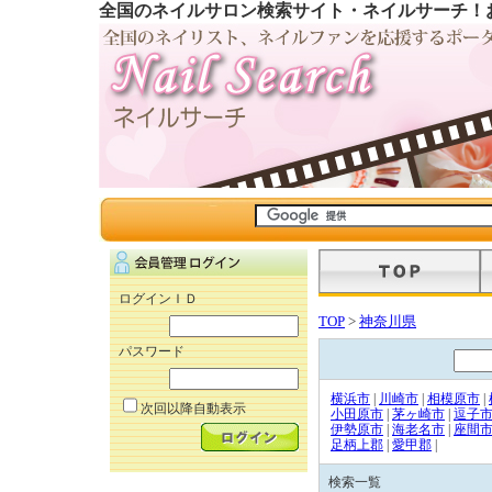
全国のネイルサロン検索サイト・ネイルサーチ！
ログインＩＤ
TOP
>
神奈川県
パスワード
横浜市
|
川崎市
|
相模原市
|
次回以降自動表示
小田原市
|
茅ヶ崎市
|
逗子
伊勢原市
|
海老名市
|
座間
足柄上郡
|
愛甲郡
|
検索一覧