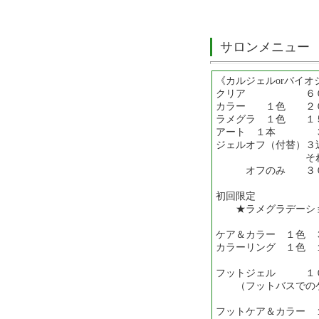
サロンメニュー
《カルジェルorバイオ
クリア ６０
カラー １色 ２
ラメグラ １色 １
アート １本 ３
ジェルオフ（付替）３
それ以降１
オフのみ ３０
初回限定
★ラメグラデーショ
ケア＆カラー １色 
カラーリング １色 
フットジェル １
（フットバスでの
フットケア＆カラー 