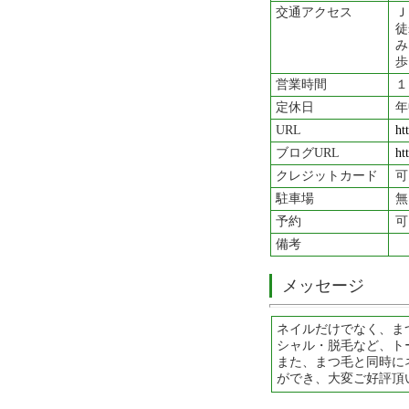
交通アクセス
Ｊ
徒
み
歩
営業時間
１
定休日
年
URL
ht
ブログURL
ht
クレジットカード
可
駐車場
無
予約
可
備考
メッセージ
ネイルだけでなく、ま
シャル・脱毛など、ト
また、まつ毛と同時に
ができ、大変ご好評頂