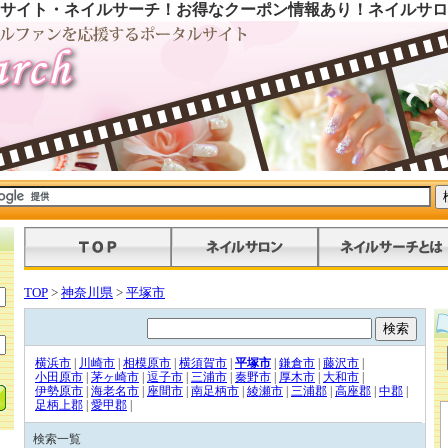
サイト・ネイルサーチ！お得なクーポン情報あり！ネイルサロ
TOP
>
神奈川県
>
平塚市
横浜市
|
川崎市
|
相模原市
|
横須賀市
|
平塚市
|
鎌倉市
|
藤沢市
|
小田原市
|
茅ヶ崎市
|
逗子市
|
三浦市
|
秦野市
|
厚木市
|
大和市
|
伊勢原市
|
海老名市
|
座間市
|
南足柄市
|
綾瀬市
|
三浦郡
|
高座郡
|
中郡
|
足柄上郡
|
愛甲郡
|
検索一覧