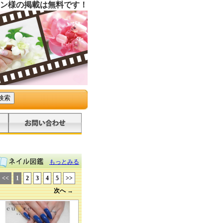
ン様の掲載は無料です！
もっとみる
<<
1
2
3
4
5
>>
次へ →