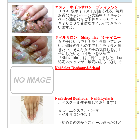
エステ・ネイルサロン プティソワン
ＪＮＡ1級ネイリストが随時対応。毎月
お得なキャンペーン実施中！！キャン
ペーン適応ならご予算￥４０００〜
￥７０００で素敵なネイルができちゃ
いますよ。
ネイルサロン Shiny-hine（シャイニー
シャイン）
女の子はいつでもキラキラ輝いていた
い。普段の生活の中でもキラキラと輝
きたい。そんな女の子の気持ちをお手
伝いしたいという思いを込めて
「Shiny-shine」は、誕生しました。Jna
認定スタッフが、最高のおもてなしで
お客様の幸せと輝きのお手伝いさせて
NailSalon Bonhour＆School
頂きます。
当サロンは 、お客様と一緒にご希望の
デザインを創り上げる事を心がけてい
ます。ストーン、パーツ、ペイント、
3Dなど、貴女だけのオリジナルデザイ
ンを提案しております
NailSchool Bonhour、Nail&Eyelash
是非一度ご来店下さいませ・・・。
Bonhour
只今スクール生募集しております！
まつげエクステ、パーマ
ネイルサロン併設！
・初心者の方からスクール通ったけど
わからないところがある。
・初級.3級取得したけどもっと上の級
を取得したい。
・趣味でやっているけどやり方をきち