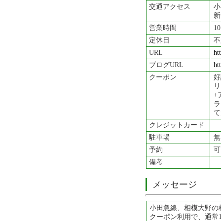
交通アクセス
小
新
営業時間
1
定休日
不
URL
ht
ブログURL
ht
クーポン
好
リ
+
ラ
て
クレジットカード
駐車場
無
予約
可
備考
メッセージ
小田急線、相模大野の
クーポン利用で、通常1