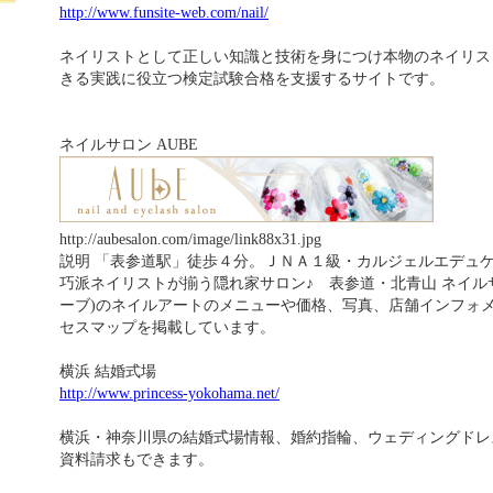
http://www.funsite-web.com/nail/
ネイリストとして正しい知識と技術を身につけ本物のネイリス
きる実践に役立つ検定試験合格を支援するサイトです。
ネイルサロン AUBE
http://aubesalon.com/image/link88x31.jpg
説明 「表参道駅」徒歩４分。ＪＮＡ１級・カルジェルエデュ
巧派ネイリストが揃う隠れ家サロン♪ 表参道・北青山 ネイルサロ
ーブ)のネイルアートのメニューや価格、写真、店舗インフォ
セスマップを掲載しています。
横浜 結婚式場
http://www.princess-yokohama.net/
横浜・神奈川県の結婚式場情報、婚約指輪、ウェディングドレ
資料請求もできます。