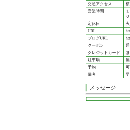
交通アクセス
横
営業時間
１
０
定休日
火
URL
ht
ブログURL
ht
クーポン
通
クレジットカード
ほ
駐車場
無
予約
可
備考
早
メッセージ