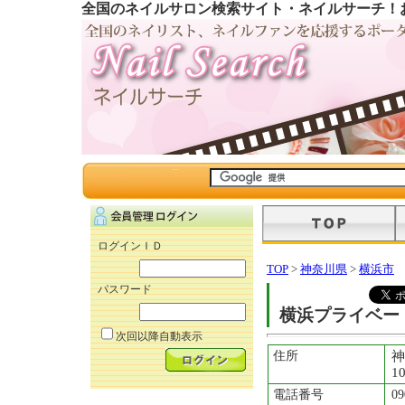
全国のネイルサロン検索サイト・ネイルサーチ！
ログインＩＤ
TOP
>
神奈川県
>
横浜市
パスワード
横浜プライベートネ
次回以降自動表示
住所
神
1
電話番号
09