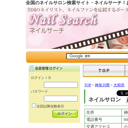
全国のネイルサロン検索サイト・ネイルサーチ！
ログインＩＤ
TOP
>
神奈川県
>
大和市
パスワード
ネイルサロン je
次回以降自動表示
住所
神
電話番号
04
交通アクセス
小