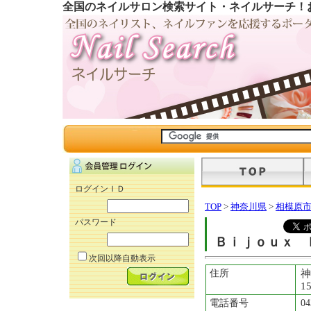
全国のネイルサロン検索サイト・ネイルサーチ！
ログインＩＤ
TOP
>
神奈川県
>
相模原
パスワード
Ｂｉｊｏｕｘ 
次回以降自動表示
住所
神
1
電話番号
04