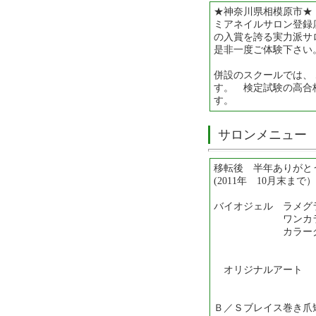
★神奈川県相模原市★
ミアネイルサロン登録
の入賞を誇る実力派サ
是非一度ご体験下さい
併設のスクールでは、
す。 検定試験の高合
す。
サロンメニュー
移転後 半年ありがと
(2011年 10月末まで
バイオジェル ラメグ
ワンカラ
カラーグラデ
ＡＬＬ 
オリジナルアー
Ｂ／Ｓブレイス巻き