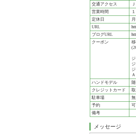
交通アクセス
Ｊ
営業時間
１
定休日
月
URL
ht
ブログURL
ht
クーポン
移
(
ジ
ジ
ジ
Ａ
ハンドモデル
随
クレジットカード
取
駐車場
無
予約
可
備考
メッセージ