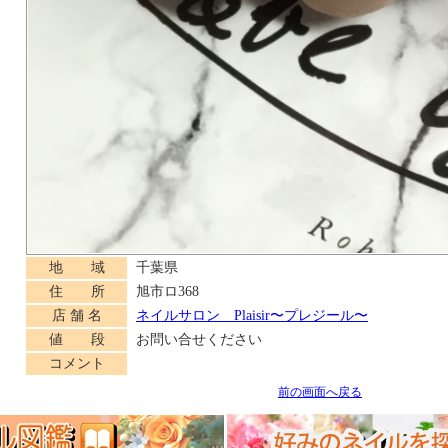
地 域
千葉県
住 所
旭市ロ368
店 舗 名
ネイルサロン Plaisir〜プレジール〜
値 段
お問い合せください
コメント
前の画面へ戻る