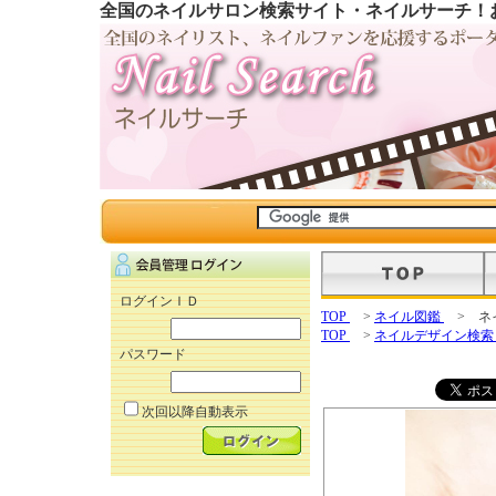
全国のネイルサロン検索サイト・ネイルサーチ！
ログインＩＤ
TOP
>
ネイル図鑑
> ネ
TOP
>
ネイルデザイン検
パスワード
次回以降自動表示