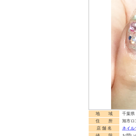
地 域
千葉県
住 所
旭市ロ3
店 舗 名
ネイルサ
値 段
お問い