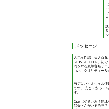
は
小
ご
ま
託
５
ン
メッセージ
人気女性誌「美人百花
KIDS GLITTER
周をする豪華客船サロ
つハイクオリティーサ
当店はバイオジェル使
です。 安全・安心・
す。
当店は小さいお子様連
保母さんがいる託児所