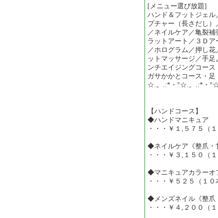
[メニュー選び放題]
ハンド＆フットジェル
プチャー（長さだし）
／ネイルケア／亀裂補
ラットアート／３Ｄア
／ホログラム／押し花
ットマッサージ／手足
ンチエイジングコース
ガサかかとコース・足
☆.。.:*・°☆.。.:*・°
【ハンドコース】
◆ハンドマニキュア
・・・￥１,５７５（
◆ネイルケア《整爪・
・・・￥３,１５０（
◆マニキュアカラーオ
・・・￥５２５（１０
◆メンズネイル《整爪
・・・￥４,２００（