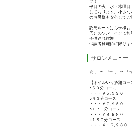
プ！
平日の火・水・木曜日
しております。小さな
のお母様も安心してご
託児ルームはお子様お
円）のワンコインで利
子供連れ歓迎！
保護者様施術に限りキ
サロンメニュー
☆.。.:*・°☆.。.:*・°
【ネイルやり放題コー
○６０分コース
・・・￥５,９９０
○９０分コース
・・・￥７,９８０
○１２０分コース
・・・￥９,９８０
○１８０分コース
・・・￥１２,９８０