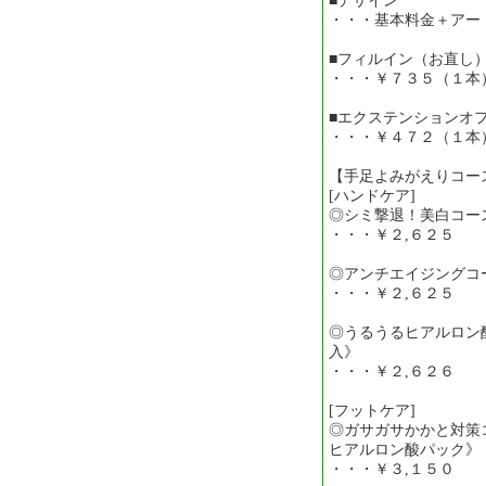
■デザイン
・・・基本料金＋アー
■フィルイン（お直し
・・・￥７３５（１本
■エクステンションオ
・・・￥４７２（１本
【手足よみがえりコー
[ハンドケア]
◎シミ撃退！美白コー
・・・￥２,６２５
◎アンチエイジングコ
・・・￥２,６２５
◎うるうるヒアルロン
入》
・・・￥２,６２６
[フットケア]
◎ガサガサかかと対策
ヒアルロン酸パック》
・・・￥３,１５０