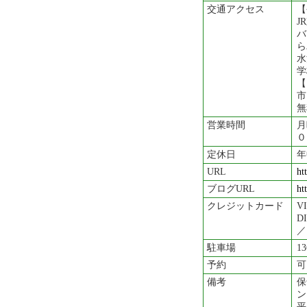
交通アクセス
【
J
バ
ら
水
学
【
市
無
営業時間
月
０
定休日
年
URL
ht
ブログURL
ht
クレジットカード
V
D
／
駐車場
1
予約
可
備考
保
ン
平