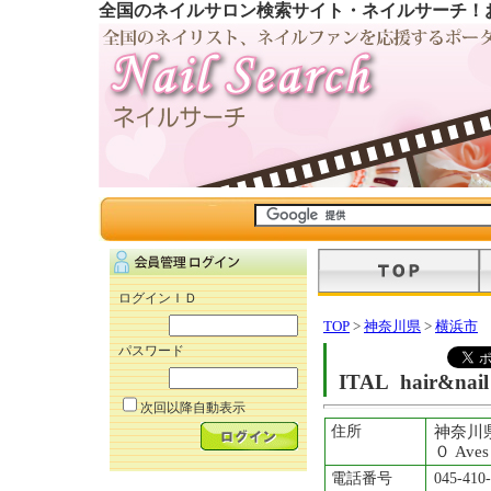
全国のネイルサロン検索サイト・ネイルサーチ！
ログインＩＤ
TOP
>
神奈川県
>
横浜市
パスワード
ITAL hair&nail
次回以降自動表示
住所
神奈川
０ Aves
電話番号
045-410