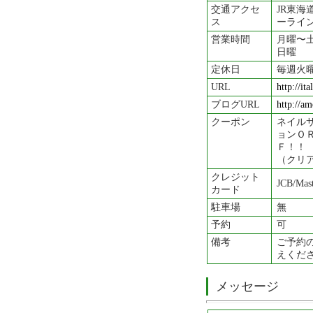
交通アクセ
JR東
ス
ーライ
営業時間
月曜〜土
日曜 
定休日
毎週火
URL
http://i
ブログURL
http://am
クーポン
ネイル
ョンＯ
Ｆ！！
（クリ
クレジット
JCB/Mas
カード
駐車場
無
予約
可
備考
ご予約
えくだ
メッセージ