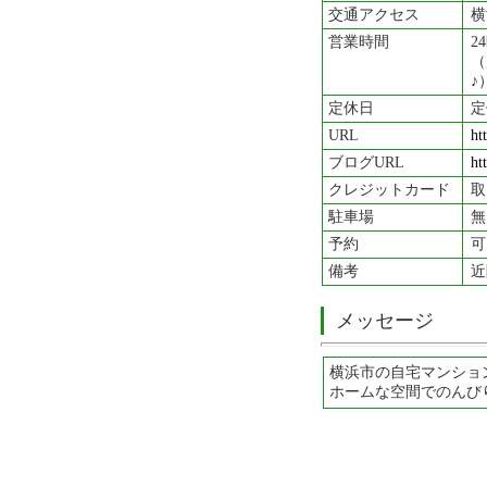
交通アクセス
横
営業時間
2
（
♪
定休日
定
URL
ht
ブログURL
ht
クレジットカード
取
駐車場
無
予約
可
備考
近
メッセージ
横浜市の自宅マンショ
ホームな空間でのんび