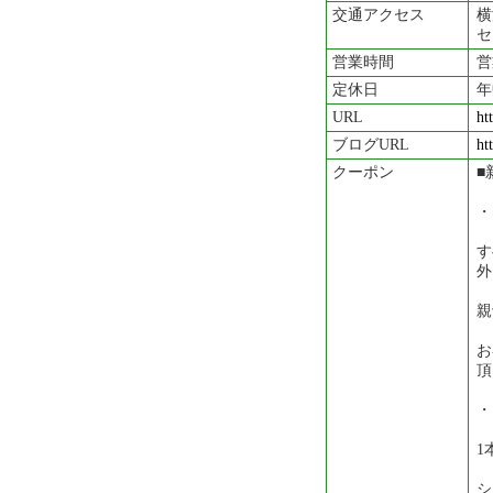
交通アクセス
横
セ
営業時間
営
定休日
年
URL
ht
ブログURL
ht
クーポン
■
・
す
親
お
頂
・
1
シ