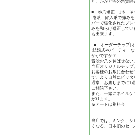
た、かかと等の角質除
■ 巻爪矯正 1本 ￥4
巻爪、陥入爪で痛みを
バーで強化されたプレ
みを和らげ矯正してい
も出来ます。
■ オーダーチップ(オ
結婚式やパーティーな
かがですか？
普段お爪を伸ばせない
当店オリジナルチップ
お客様のお爪に合わせ
で、より自然にピッタ
通常、お渡しまでに1
ご相談下さい。
また、一緒にネイルケ
がります。
※アートは別料金
当店では、ミンク、シ
くなる、日本初のセ−