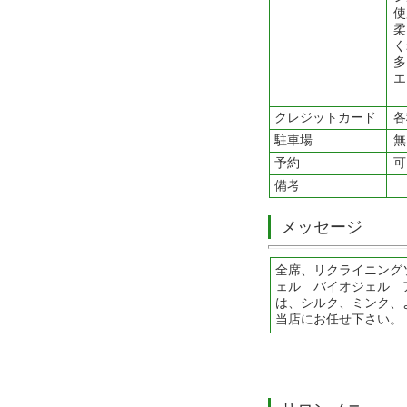
柔
く
多
エ
クレジットカード
各
駐車場
無
予約
可
備考
メッセージ
全席、リクライニング
ェル バイオジェル 
は、シルク、ミンク、
当店にお任せ下さい。