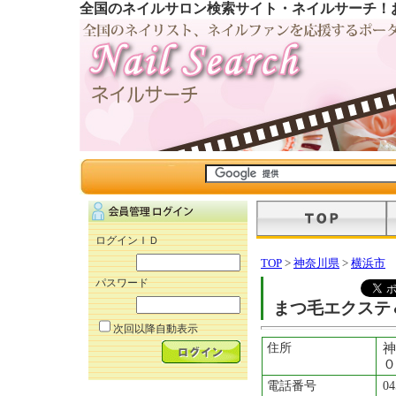
全国のネイルサロン検索サイト・ネイルサーチ！
ログインＩＤ
TOP
>
神奈川県
>
横浜市
パスワード
まつ毛エクステ
次回以降自動表示
住所
神
０
電話番号
04