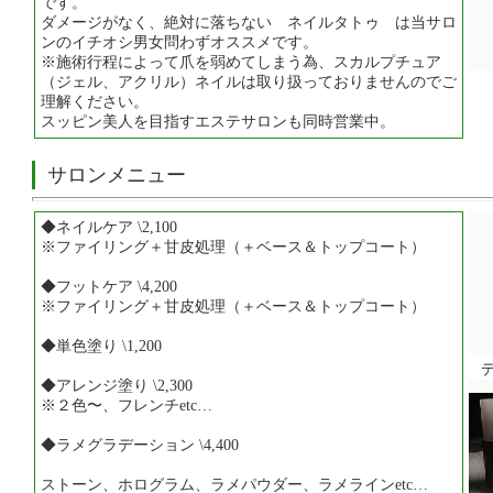
です。
ダメージがなく、絶対に落ちない ネイルタトゥ は当サロ
ンのイチオシ男女問わずオススメです。
※施術行程によって爪を弱めてしまう為、スカルプチュア
（ジェル、アクリル）ネイルは取り扱っておりませんのでご
理解ください。
スッピン美人を目指すエステサロンも同時営業中。
サロンメニュー
◆ネイルケア \2,100
※ファイリング＋甘皮処理（＋ベース＆トップコート）
◆フットケア \4,200
※ファイリング＋甘皮処理（＋ベース＆トップコート）
◆単色塗り \1,200
◆アレンジ塗り \2,300
※２色〜、フレンチetc…
◆ラメグラデーション \4,400
ストーン、ホログラム、ラメパウダー、ラメラインetc…