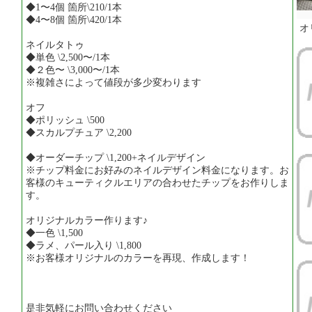
◆1〜4個 箇所\210/1本
◆4〜8個 箇所\420/1本
オ
ネイルタトゥ
◆単色 \2,500〜/1本
◆２色〜 \3,000〜/1本
※複雑さによって値段が多少変わります
オフ
◆ポリッシュ \500
◆スカルプチュア \2,200
◆オーダーチップ \1,200+ネイルデザイン
※チップ料金にお好みのネイルデザイン料金になります。お
客様のキューティクルエリアの合わせたチップをお作りしま
す。
オリジナルカラー作ります♪
◆一色 \1,500
◆ラメ、パール入り \1,800
※お客様オリジナルのカラーを再現、作成します！
是非気軽にお問い合わせください