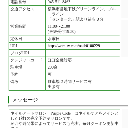
電話番号
045-511-8463
交通アクセス
横浜市営地下鉄グリーンライン、ブル
ーライン
「センター北」駅より徒歩３分
営業時間
11:00〜21:00
(最終受付19:30)
定休日
水曜日
URL
http://wom-tv.com/nail/0100229
…
ブログURL
クレジットカード
ほぼ全種対応
駐車場
200台
予約
可
備考
駐車場２時間サービス有
出張有
メッセージ
ネイルアートサロン Purple Code はネイルケアをメインと
した1対1の完全予約制サロンです。
紹介や時間帯によってサービスも充実。毎月クーポン更新中