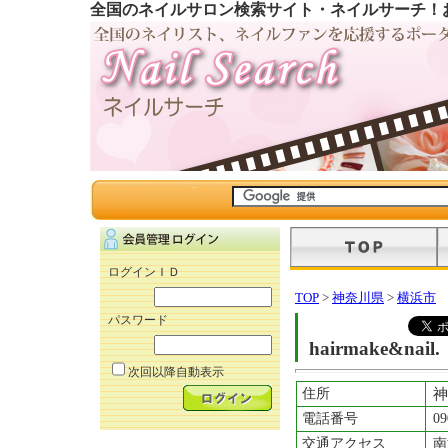
全国のネイルサロン検索サイト・ネイルサーチ！
ログインＩＤ
TOP
>
神奈川県
>
横浜市
パスワード
hairmake&nail.
次回以降自動表示
住所
神
電話番号
09
交通アクセス
南