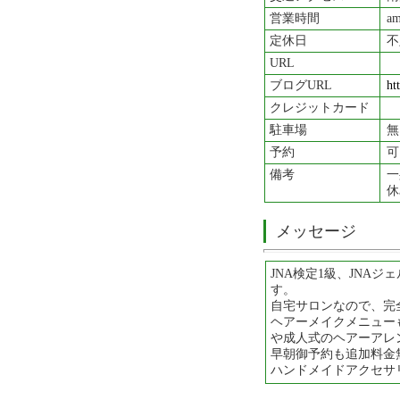
営業時間
am
定休日
不
URL
ブログURL
ht
クレジットカード
駐車場
無
予約
可
備考
一
休
メッセージ
JNA検定1級、JNA
す。
自宅サロンなので、完全貸
ヘアーメイクメニュー
や成人式のヘアーアレ
早朝御予約も追加料金
ハンドメイドアクセサ