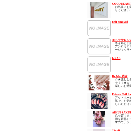
COCOBEAUT
お気軽にお
せください
ホームペー
なクーポン
nail olhuveli
ます！
ネット予約
すので見て
さい！
エステサロン 
ネイルと伝
アンロミロ
ージマッサ
ラクゼーシ
市にあるサ
GRAB
ウレアオハ
すべての女
らしい存在
贅沢な時間をLa
ohanaでお
さい
Be Max堺店
ストレス社
☆★癒しと
ているあな
を！！★☆
ートサロン
楽しいお時
時間を心ゆ
して頂ける
堪能下さい
張ります！！(
Private Nail Sa
何度でも通
スカルプ・
アットホー
るようなリ
イル・マツ
気で、お気
ロン、、、
ご予約承っ
しいただけ
「通えるリ
す(^^)/
です。初め
をコンセプ
される方な
の癒し・極
まずはお気
AIHUBSAKU
着いて施術
高技術をご
い合わせく
爪を育てる
るサロンと
します。
☆♪(^_-)-☆
術を習得し
ります。
待合とネイ
すので、ジ
オープンは6
スはハワイ
たくさんの
ルがすぐ取
予定してお
室のエステ
スタッフ一
うなど、お
ネイリスト歴
はバリ空間
23nail
心よりおま