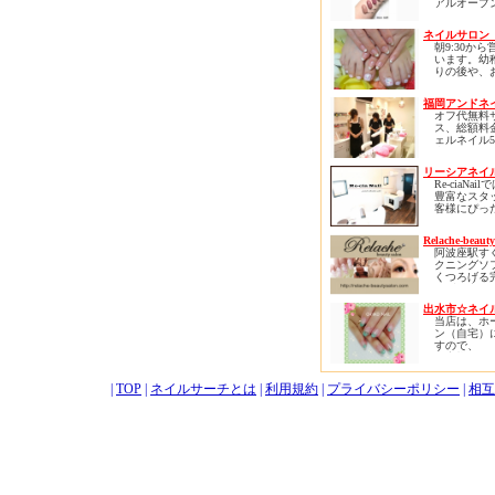
アルオープ
ンディです
つらい思い
す。
自信を失い
H30.8.25
ネイルサロン 
しても大丈
新しくスタ
線『 新狭
朝9:30か
えて
口 』徒歩
います。幼
ネイルプレ
楽しく、美
に移転し、
りの後や、
ーリングは
たいと願う
ラクゼーション
のランチ前
イルをしな
心よりお迎
となりまし
有効に使え
を健康に育
ます。
福岡アンドネ
以前と変わ
評いただい
存分自分の
オフ代無料
性・女性・
す！
界観を爪先
ご予約頂く
ス、総額料
年齢や性別
来る、自分
すが、突然
ェルネイル5
お気軽に、
田町駅・三
自分自身の
でも
台、スカルプ
けるサロン
羽橋駅から
きになれる
対応可能で
台でほとん
慶応大学か
ロンです。
リーシアネイル R
案内が可能
ルデザイン
く、芝浦・
Re-ciaNa
ます。通い
布十番から
ネイルは自
豊富なスタ
それでは、
様のための
お散歩がて
はなく自己
客様にぴっ
来店をお待
ロン。
いただける
す。
ザインをご
ります。
自己表現は
す。
Relache-beauty
ベースジェ
感を生み、
お客様がく
阿波座駅す
ジェル、バ
がります。
落ち着きの
クニングソ
ル、パラジ
ン作りを心
くつろげる
リジェルな
あなたも爪
ます。
の隠れ家サ
の爪質に合
自信に満ち
ゆったりと
をお選びい
自分を楽し
で指先から
出水市☆ネイル
プライベー
す。経験豊
か？
を叶えられ
当店は、ホ
だからこそ
ッフがアド
あなたのお
ベートサロ
ン（自宅）
お客様一人
たします。
待ちしてお
スタッフ一
すので、
キメ細やか
ザインの中
お待ちして
お客様だけ
や、 ネイ
びいただけ
す。
満喫して戴
エクステ、
思います。
ーマ、エス
|
TOP
|
ネイルサーチとは
|
利用規約
|
プライバシーポリシー
ベビーカー
|
相互
また、当店
クと、 幅
同伴も可能
の安さだけ
ーで、すべ
品質にもこ
様に、より
おります。
るお手伝い
高品質の正
頂きたいと
ュア・ジェ
ります。
しており、
爪にも優し
なネイルに