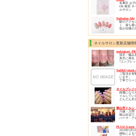
客様是非1
有資格者で
ております
名東区 お
ります( *´艸
ださい
心して何で
リニューア
OK 格安 ネ
ください。
ンをし、さ
ルサロン
皆様のご来
く、居心地
２３ｎａｉ
りお待ち申
間となりま
※お子様連
Nailsalon Aile
おります。
柏の他には
※駐車場あ
駅のアクセ
な空間で是
ご新規様に限
く、落ち着
ろのストレ
円オフとな
気が自慢の
ら癒されに
プライベー
ください。
です✨
カラー選び
ネイルサロン更新店舗情
ン、自爪の
丁寧にカウ
tsukiakari -P
グさせてい
深爪・噛み
す😊
美爪に再生
?コンプレ
角質ケアで
力に変える
のお悩みや
を緩和でき
Nail&Eyelash 
?初回から
部までのケ
ご覧頂き有
?ネイルNG
様に喜ばれ
います。
風仕上げが
ニューです(*
丁寧でリー
?肌も再生力
な価格を心
褒められる
ぜひ体験し
を頂いてお
?実績5万件
きたいです
ネイルプレジ
リピーター
ロネイル??
綺麗になり
ロン初心者
正】導入
イルしてい
していらし
どんどん爪
けるアット
ロボロにな
囲気のお店
や、
狭山市トルン
自分らしさ
川越・入間
くてネイル
狭山近辺で
に
パーマ・ア
みんなと同
サージ・も
ネイルサン
し・ネイル
からしか選
PLUsCA-nuts
健康のサロ
いなど、
2023年5月
クゼーショ
大好きなネ
移転による
旧アートメ
いになりそ