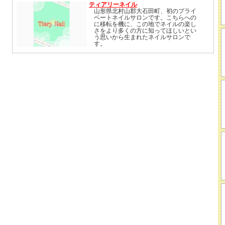
ティアリーネイル
山形県北村山郡大石田町、初のプライ
ベートネイルサロンです。こちらへの
に移転を機に、この地でネイルの楽し
さをより多くの方に知ってほしいとい
う思いから生まれたネイルサロンで
す。
長く通えるネイルサロンとして、地域
の皆様の癒しの場として、ネイルが初
めてのお客様でも、ネイルフリークな
お客様でも、すべてのお客様がネイル
の施術を通して楽しくリラックスがで
きるような環境作りに取り組んでいき
たいと思ってます。自分へのご褒美
に、誰かへの贈り物に
指先を美しくして明日への活力をつけ
てみませんか？