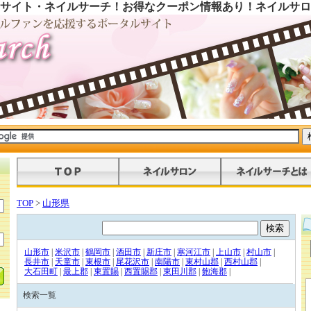
サイト・ネイルサーチ！お得なクーポン情報あり！ネイルサロ
TOP
>
山形県
山形市
|
米沢市
|
鶴岡市
|
酒田市
|
新庄市
|
寒河江市
|
上山市
|
村山市
|
長井市
|
天童市
|
東根市
|
尾花沢市
|
南陽市
|
東村山郡
|
西村山郡
|
大石田町
|
最上郡
|
東置賜
|
西置賜郡
|
東田川郡
|
飽海郡
|
検索一覧