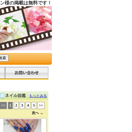
ン様の掲載は無料です！
もっとみる
<<
1
2
3
4
5
>>
次へ →