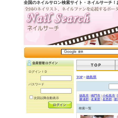
全国のネイルサロン検索サイト・ネイルサーチ！
ログインＩＤ
TOP
>
徳島県
パスワード
徳島市
|
鳴門市
|
小松島市
|
次回以降自動表示
勝浦郡
|
名東郡
|
名西郡
|
那
検索一覧