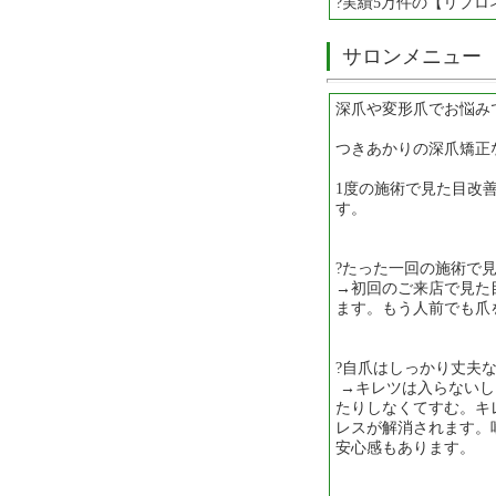
?実績5万件の【リプロ
サロンメニュー
深爪や変形爪でお悩み
つきあかりの深爪矯正
1度の施術で見た目改
す。
?たった一回の施術で
→初回のご来店で見た
ます。もう人前でも爪
?自爪はしっかり丈夫
→キレツは入らないし
たりしなくてすむ。キ
レスが解消されます。
安心感もあります。