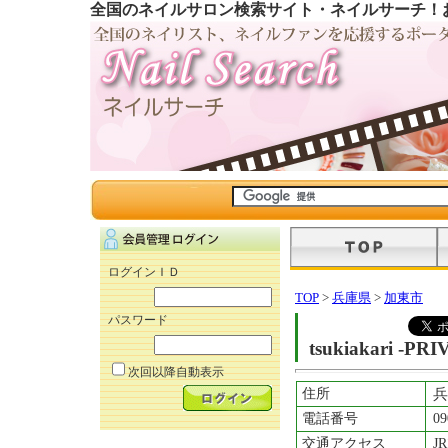
全国のネイルサロン検索サイト・ネイルサーチ！
ログインＩＤ
TOP
>
兵庫県
>
加東市
パスワード
tsukiakari -PR
次回以降自動表示
住所
兵
電話番号
09
交通アクセス
J