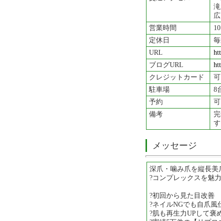
滝
広
営業時間
1
定休日
毎
URL
ht
ブログURL
ht
クレジットカード
可
駐車場
8
予約
可
備考
完
す
メッセージ
深爪・噛み爪を縦長美
?コンプレックスを魅
?初回から見た目改善
?ネイルNGでも自爪風
?肌も再生力UPして褒