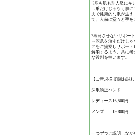
?爪も肌も別人級にキ
→爪だけじゃなく肌に
夫で健康的な爪が生え
で、人前に堂々と手を
?再発させないサポー
→深爪を治すだけじゃ
アをご提案しサポート
解消するよう、共に考
な役割を担います。
【ご新規様 初回お試
深爪矯正ハンド
レディース16,500円
メンズ 19,800円
一つずつご説明しなが