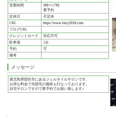
営業時間
9時〜17時
要予約
定休日
不定休
URL
https://www.fairy2018.com
ブログURL
クレジットカード
対応不可
駐車場
2台
予約
可
備考
メッセージ
鹿児島県曽於市にあるジェルネイルサロンです。
お得な料金で光脱毛の施術も行なっております。
自宅サロンですので要予約でお願い致します♪