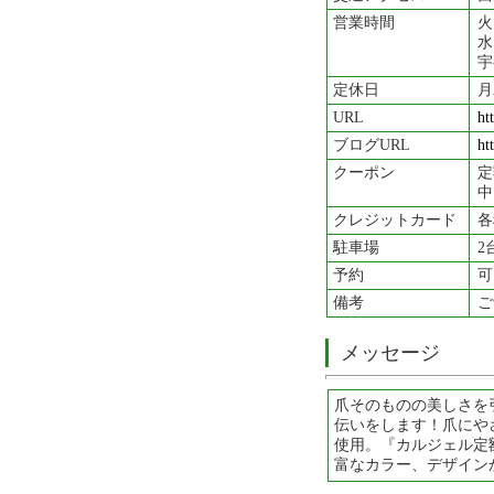
営業時間
火
水
宇
定休日
月
URL
ht
ブログURL
ht
クーポン
定
中
クレジットカード
各
駐車場
2
予約
可
備考
ご
メッセージ
爪そのものの美しさを
伝いをします！爪にや
使用。『カルジェル定
富なカラー、デザイン