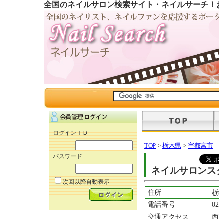
全国のネイルサロン検索サイト・ネイルサーチ！
ログインＩＤ
TOP
>
栃木県
>
宇都宮市
パスワード
ネイルサロンスクー
次回以降自動表示
住所
栃
電話番号
02
交通アクセス
西