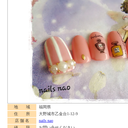
地 域
福岡県
住 所
大野城市乙金台1-12-9
店 舗 名
nails nao
値 段
お問い合せください