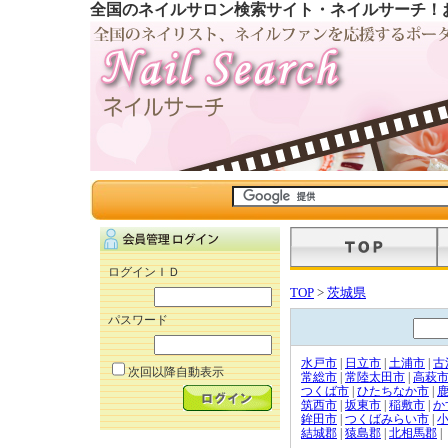
全国のネイルサロン検索サイト・ネイルサーチ！
ログインＩＤ
TOP
>
茨城県
パスワード
水戸市
|
日立市
|
土浦市
|
古
次回以降自動表示
常総市
|
常陸太田市
|
高萩
つくば市
|
ひたちなか市
|
筑西市
|
坂東市
|
稲敷市
|
か
鉾田市
|
つくばみらい市
|
結城郡
|
猿島郡
|
北相馬郡
|