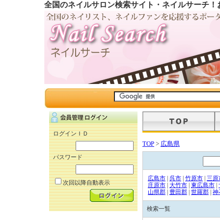
全国のネイルサロン検索サイト・ネイルサーチ！
ログインＩＤ
TOP
>
広島県
パスワード
広島市
|
呉市
|
竹原市
|
三原
次回以降自動表示
庄原市
|
大竹市
|
東広島市
|
山県郡
|
豊田郡
|
世羅郡
|
神
検索一覧