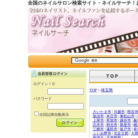
全国のネイルサロン検索サイト・ネイルサーチ！
ログインＩＤ
TOP
>
埼玉県
パスワード
さいたま市
|
川越市
|
熊谷
次回以降自動表示
加須市
|
本庄市
|
東松山市
|
上尾市
|
草加市
|
越谷市
|
蕨
志木市
|
和光市
|
新座市
|
桶
三郷市
|
蓮田市
|
坂戸市
|
幸
ふじみ野市
|
北足立郡
|
入
南埼玉
|
北葛飾郡
|