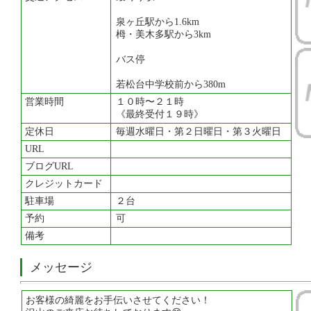
泉ヶ丘駅から1.6km
栂・美木多駅から3km
バス停
若松台中学校前から380m
営業時間
１０時〜２１時
《最終受付１９時》
定休日
毎週水曜日・第２日曜日・第３火曜日
URL
ブログURL
クレジットカード
駐車場
２台
予約
可
備考
メッセージ
お客様の綺麗をお手伝いさせてください！