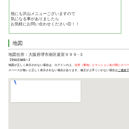
他にも沢山メニューございますので
気になる事がありましたら
お気軽にお問い合わせください😊！！
地図
地図住所：大阪府堺市南区釜室９９９−３
【登録店舗様へ】
地図が正しく表示されない場合は、ログインの上、
住所（番地）とマンション名の間にスペ
スペースが無いと正しく表示されない場合があります。修正が上手くいかない場合は
ご連絡