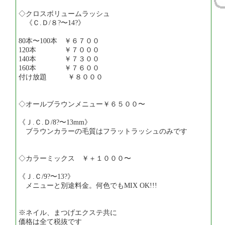
◇クロスボリュームラッシュ
《Ｃ.Ｄ/８?〜14?》
80本〜100本 ￥６７００
120本 ￥７０００
140本 ￥７３００
160本 ￥７６００
付け放題 ￥８０００
◇オールブラウンメニュー￥６５００〜
《Ｊ.Ｃ.Ｄ/8?〜13mm》
ブラウンカラーの毛質はフラットラッシュのみです
◇カラーミックス ￥＋１０００〜
《Ｊ.Ｃ/9?〜13?》
メニューと別途料金。何色でもMIX OK!!!
※ネイル、まつげエクステ共に
価格は全て税抜です