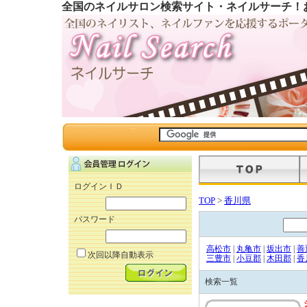
全国のネイルサロン検索サイト・ネイルサーチ！
ログインＩＤ
TOP
>
香川県
パスワード
高松市
|
丸亀市
|
坂出市
|
善
次回以降自動表示
三豊市
|
小豆郡
|
木田郡
|
香
検索一覧