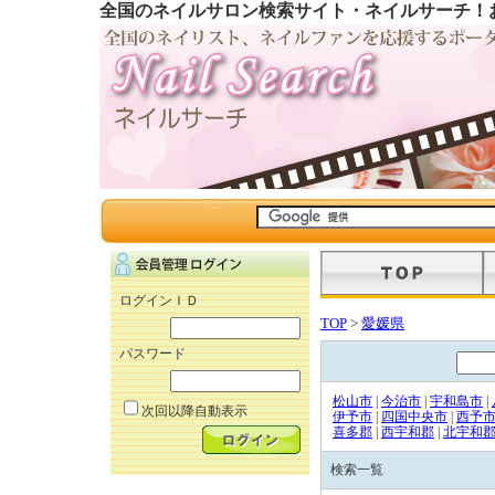
全国のネイルサロン検索サイト・ネイルサーチ！
ログインＩＤ
TOP
>
愛媛県
パスワード
松山市
|
今治市
|
宇和島市
|
次回以降自動表示
伊予市
|
四国中央市
|
西予
喜多郡
|
西宇和郡
|
北宇和
検索一覧