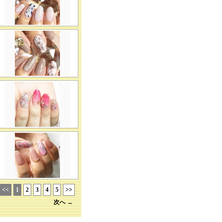
<<
1
2
3
4
5
>>
次へ →