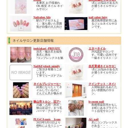
\1000 （お湯を使っ
客様是非1度ご来店く
2980円〜受け賜わり
有資格者ですので安
ております。
名東区 お子様連れ
\爪にお悩みがある方
ります( *´艸｀)
た甘皮ケア）
ださい
ます。本店はネイル
心して何でもご相談
リニューアルオープ
OK 格安 ネイル ネイ
が通うネイルサロン
施術にAI搭載技術を
ください。
ンをし、さらに広
ルサロン
／
＊オプションご希望
導入し繊細なデザイ
皆様のご来店、心よ
く、居心地の良い空
２３ｎａｉｌ
ちび爪、丸い爪、平
の場合は、
ンを提供して参りま
りお待ち申し上げて
間となりました。
※お子様連れＯＫ！
たい爪をどうにかし
予約時間を確保する
す。是非最先端のネ
Nailsalon Aile
nail salon fairy
おります。
柏の他にはない特別
※駐車場あり！
たい！
為事前にご連絡をお
イルアートをお楽し
駅のアクセスもよ
鹿児島県曽於市にあ
な空間で是非、日ご
ご新規様に限り1000
深爪、爪噛みとさよ
願い致します。
み下さい。
く、落ち着いた雰囲
るジェルネイルサロ
ろのストレス社会か
円オフとなります。
ならしたい！
気が自慢の大人向け
ンです。
ら癒されにいらして
自分の指先に自信を
プライベートサロン
お得な料金で光脱毛
ください。
持ちたい！
です✨
の施術も行なってお
自爪育成でお悩み解
ります。
消しませんか？
カラー選びやデザイ
自宅サロンですので
ネイルサロン更新店舗情報
ジェルネイル育成、
ン、自爪の状態など
要予約でお願い致し
ネイルケア育成、ア
丁寧にカウンセリン
ます♪
クリル育成の三刀流
tsukiakari -PRIVATE NAIL-
エターネイル
グさせていただきま
であなたにぴったり
深爪・噛み爪を縦長
JNA認定サロンで
す😊
の爪育方法をご提案
美爪に再生
す。可愛い店内です
致します♪
?コンプレックスを魅
一級ネイリスト・ジ
角質ケアではお客様
力に変えるサロン／
ェル上級ネイリス
のお悩みやトラブル
ト。衛生管理士が働
を緩和できるよう細
Nail&Eyelash mimily
自爪育成ネイルサロン くろね
?初回から見た目改善
いておりますので安
部までのケアでお客
ご覧頂き有難うござ
\爪にお悩みがある方
?ネイルNGでも自爪
心・安全です。お友
様に喜ばれているメ
います。
が通うネイルサロン
風仕上げが可能
達お誘い合わせの上
ニューです(*^^*)
丁寧でリーズナブル
／
?肌も再生力UPして
ご来店お待ちしてお
な価格を心がけ好評
ちび爪、丸い爪、平
褒められる手に?
ります。
ぜひ体験していただ
を頂いております！
たい爪をどうにかし
?実績5万件の【リプ
ハーモニージュリッ
きたいです✨
ネイルプレジャーヒーリング
クインテット・ネイル笹塚店
リピーターも多くサ
たい！
ロネイル??深爪矯
シュ優良サロンにも
綺麗になりたくてネ
人間味溢れるあたた
ロン初心者でも安心
深爪、爪噛みとさよ
正】導入
認定されており、プ
イルしているのに
かい雰囲気のサロ
していらしていただ
ならしたい！
レミアムエデュケー
どんどん爪が傷みボ
ン。
けるアットホーム雰
自分の指先に自信を
ターも在籍しており
ロボロになる絶望感
囲気のお店です。
持ちたい！
ます。ご質問など、
や、
自宅のリビングでく
自爪育成でお悩み解
狭山市トルン 旧アートメイクキャンディ
le cocon nail
サロンにお気軽にお
自分らしさを出した
つろいでいるような
消しませんか？
川越・入間・所沢・
島根県益田市かもし
問い合わせ下さい
くてネイルをするの
癒し・日頃の疲れを
ジェルネイル育成、
狭山近辺で、まつ毛
ま町にあるプライベ
に
癒して頂ける空間。
ネイルケア育成、ア
パーマ・アロママッ
ート自宅サロンで
みんなと同じ見本の
クリル育成の三刀流
サージ・もみほぐ
す。キレイめ系、ニ
ネイルサンプルの中
初めての方にもネイ
であなたにぴったり
し・ネイルなど美と
ュアンス系を中心に(
からしか選択肢がな
ルの楽しさ、美しさ
PLUsCA-nuts ｂeauty
AG nail
の爪育方法をご提案
健康のサロン、リラ
¨̮ 🫶🏻)お持ち込み画
いなど、
を感じていただける
2023年5月15日より
爪にコンプレックス
致します♪
クゼーショントルン
像も大歓迎
大好きなネイルが嫌
様に心がけていま
移転によるリニュー
がある・・・
旧アートメイクキャ
可愛いけどどこか品
いになりそうなほど
す。