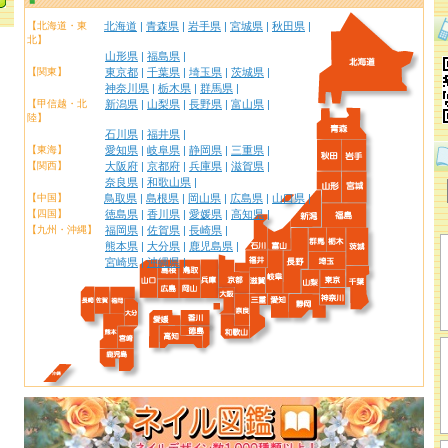
【北海道・東
北海道
|
青森県
|
岩手県
|
宮城県
|
秋田県
|
北】
山形県
|
福島県
|
【関東】
東京都
|
千葉県
|
埼玉県
|
茨城県
|
神奈川県
|
栃木県
|
群馬県
|
【甲信越・北
新潟県
|
山梨県
|
長野県
|
富山県
|
陸】
石川県
|
福井県
|
【東海】
愛知県
|
岐阜県
|
静岡県
|
三重県
|
【関西】
大阪府
|
京都府
|
兵庫県
|
滋賀県
|
奈良県
|
和歌山県
|
【中国】
鳥取県
|
島根県
|
岡山県
|
広島県
|
山口県
|
【四国】
徳島県
|
香川県
|
愛媛県
|
高知県
|
【九州・沖縄】
福岡県
|
佐賀県
|
長崎県
|
熊本県
|
大分県
|
鹿児島県
|
宮崎県
|
沖縄県
|