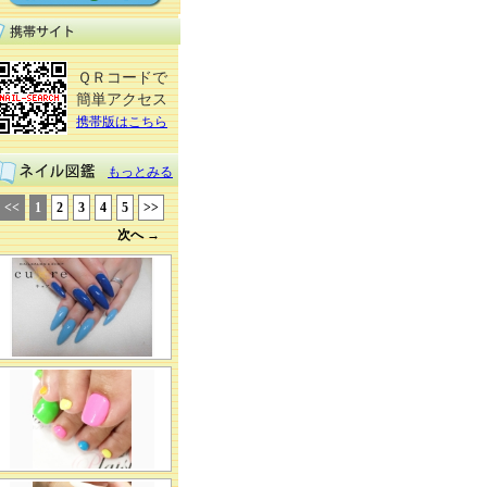
ＱＲコードで
簡単アクセス
携帯版はこちら
もっとみる
<<
1
2
3
4
5
>>
次へ →