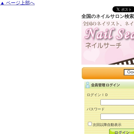
▲ ページ上部へ
全国のネイルサロン検索
ログインＩＤ
パスワード
次回以降自動表示