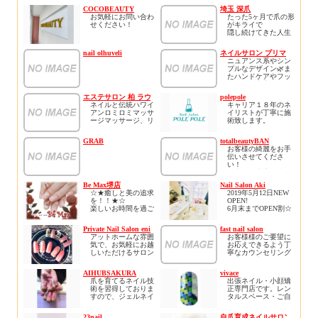
✧あなたの爪を痛
COCOBEAUTY
埼玉 深爪
む・薄くなるから解
お気軽にお問い合わ
たった5ヶ月で爪の形
放します
せください！
がキライで
✧縦長爪美爪に育て
隠し続けてきた人生
ます
ホームページにお得
から
✧広いキッズルーム
なクーポンがござい
見せずにはいられな
完備でお子様も安心
nail olhuveli
ネイルサロン プリマ
ます！
い程
ニュアンス系やシン
ネット予約もできま
美しい指先に生まれ
プルなデザイン🌿ま
すので見てみてくだ
変わるサロン
たハンドケアやフッ
さい！
トケアも充実してお
り、お客様1人ひとり
エステサロン 柏 ラウレアオハナ
polepole
に合ったお手入れを
ネイルと伝統ハワイ
キャリア１８年のネ
ご提案させて頂きま
アンロミロミマッサ
イリストが丁寧に施
す❤️完全個室の
ージマッサージ、リ
術致します。
privateな空間でゆっ
ラクゼーション、柏
キャラクターネイル
くりおくつろぎ下さ
市にあるサロン「ラ
やお持ち込みデザイ
い♩
GRAB
totalbeautyBAN
ウレアオハナ」
ンにも対応。
お客様の綺麗をお手
すべての女性をすば
ヘアサロン併設なの
▫︎駐車場1台有り🚗
伝いさせてくださ
らしい存在へ
で同時にヘアメニュ
お車、自転車、バイ
い！
贅沢な時間をLaule’a
ーもご利用いただけ
ク等でお越しの場合
沢山のご来店お待ち
ohanaでお過ごしくだ
ます。
は
しております😊
さい
Be Max堺店
Nail Salon Aki
駐車場ご案内します
ストレス社会に生き
☆★癒しと美の追求
2019年5月12日NEW
のでお教えくださ
ているあなた リゾ
を！！★☆
OPEN!
い。
ートサロンで贅沢な
楽しいお時間を過ご
6月末までOPEN割☆
時間を心ゆくまでご
して頂けるように頑
ジェルネイル10本施
▫︎オプション
堪能下さい
張ります！！(^_-)-☆
術で￥700割引です。
長さ出し 1本/\500
Private Nail Salon enishi
fast nail salon
何度でも通いたくな
スカルプ・ジェルネ
ご予約はお電話、
（5本〜/\200）
アットホームな雰囲
お客様様のご要望に
るようなリゾートサ
イル・マツエク
Nail book（オンライ
補強 1本/\300
気で、お気軽にお越
お応えできるよう丁
ロン、、、
ご予約承っておりま
ン予約）で承ってお
ハードジェルオフ コ
しいただけるサロン
寧なカウンセリング
「通えるリゾート」
す(^^)/
ります。
ースに＋\1500
です。初めてネイル
と施術を心がけてい
をコンセプトに最高
Vカットストーン
される方など、落ち
ます^ ^自宅サロンで
の癒し・極上空間・
まずはお気軽にお問
\200/1個
AIHUBSAKURA
vivace
着いて施術を受けら
す。小さなお子様連
高技術をご提供いた
い合わせください
ストーン埋め尽くし
爪を育てるネイル技
出張ネイル・小顔矯
るサロンとなってお
れの方もご安心下さ
します。
☆♪(^_-)-☆
\500/1本
術を習得しておりま
正専門店です。レン
ります。
い(^ ^)
待合とネイルスペー
パーツ類 \100〜/1個
すので、ジェルネイ
タルスペース・ご自
オープンは6月1日を
スはハワイ空間、個
たくさんのお電話、
3Dアート \500〜/1個
ルがすぐ取れてしま
宅・福祉施設全て可
予定しております！
室のエステスペース
スタッフ一同
甘皮ウォーターケア
うなど、お悩みのお
能です。ネイルケア
ネイリスト歴10年、
はバリ空間に仕上げ
23nail
自爪育成ネイルサロン くろね
心よりおまちしてお