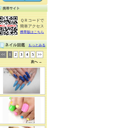
ＱＲコードで
簡単アクセス
携帯版はこちら
もっとみる
<<
1
2
3
4
5
>>
次へ →