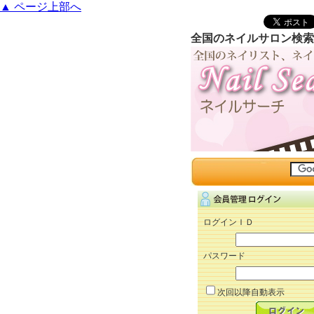
▲ ページ上部へ
全国のネイルサロン検索
ログインＩＤ
パスワード
次回以降自動表示