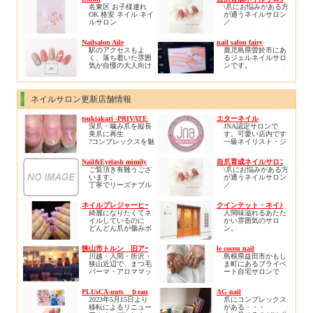
\1000 （お湯を使っ
客様是非1度ご来店く
2980円〜受け賜わり
有資格者ですので安
ております。
名東区 お子様連れ
\爪にお悩みがある方
ります( *´艸｀)
た甘皮ケア）
ださい
ます。本店はネイル
心して何でもご相談
リニューアルオープ
OK 格安 ネイル ネイ
が通うネイルサロン
施術にAI搭載技術を
ください。
ンをし、さらに広
ルサロン
／
＊オプションご希望
導入し繊細なデザイ
皆様のご来店、心よ
く、居心地の良い空
２３ｎａｉｌ
ちび爪、丸い爪、平
の場合は、
ンを提供して参りま
りお待ち申し上げて
間となりました。
※お子様連れＯＫ！
たい爪をどうにかし
予約時間を確保する
す。是非最先端のネ
Nailsalon Aile
nail salon fairy
おります。
柏の他にはない特別
※駐車場あり！
たい！
為事前にご連絡をお
イルアートをお楽し
駅のアクセスもよ
鹿児島県曽於市にあ
な空間で是非、日ご
ご新規様に限り1000
深爪、爪噛みとさよ
願い致します。
み下さい。
く、落ち着いた雰囲
るジェルネイルサロ
ろのストレス社会か
円オフとなります。
ならしたい！
気が自慢の大人向け
ンです。
ら癒されにいらして
自分の指先に自信を
プライベートサロン
お得な料金で光脱毛
ください。
持ちたい！
です✨
の施術も行なってお
自爪育成でお悩み解
ります。
消しませんか？
カラー選びやデザイ
自宅サロンですので
ネイルサロン更新店舗情報
ジェルネイル育成、
ン、自爪の状態など
要予約でお願い致し
ネイルケア育成、ア
丁寧にカウンセリン
ます♪
クリル育成の三刀流
tsukiakari -PRIVATE NAIL-
エターネイル
グさせていただきま
であなたにぴったり
深爪・噛み爪を縦長
JNA認定サロンで
す😊
の爪育方法をご提案
美爪に再生
す。可愛い店内です
致します♪
?コンプレックスを魅
一級ネイリスト・ジ
角質ケアではお客様
力に変えるサロン／
ェル上級ネイリス
のお悩みやトラブル
ト。衛生管理士が働
を緩和できるよう細
Nail&Eyelash mimily
自爪育成ネイルサロン くろね
?初回から見た目改善
いておりますので安
部までのケアでお客
ご覧頂き有難うござ
\爪にお悩みがある方
?ネイルNGでも自爪
心・安全です。お友
様に喜ばれているメ
います。
が通うネイルサロン
風仕上げが可能
達お誘い合わせの上
ニューです(*^^*)
丁寧でリーズナブル
／
?肌も再生力UPして
ご来店お待ちしてお
な価格を心がけ好評
ちび爪、丸い爪、平
褒められる手に?
ります。
ぜひ体験していただ
を頂いております！
たい爪をどうにかし
?実績5万件の【リプ
ハーモニージュリッ
きたいです✨
ネイルプレジャーヒーリング
クインテット・ネイル笹塚店
リピーターも多くサ
たい！
ロネイル??深爪矯
シュ優良サロンにも
綺麗になりたくてネ
人間味溢れるあたた
ロン初心者でも安心
深爪、爪噛みとさよ
正】導入
認定されており、プ
イルしているのに
かい雰囲気のサロ
していらしていただ
ならしたい！
レミアムエデュケー
どんどん爪が傷みボ
ン。
けるアットホーム雰
自分の指先に自信を
ターも在籍しており
ロボロになる絶望感
囲気のお店です。
持ちたい！
ます。ご質問など、
や、
自宅のリビングでく
自爪育成でお悩み解
狭山市トルン 旧アートメイクキャンディ
le cocon nail
サロンにお気軽にお
自分らしさを出した
つろいでいるような
消しませんか？
川越・入間・所沢・
島根県益田市かもし
問い合わせ下さい
くてネイルをするの
癒し・日頃の疲れを
ジェルネイル育成、
狭山近辺で、まつ毛
ま町にあるプライベ
に
癒して頂ける空間。
ネイルケア育成、ア
パーマ・アロママッ
ート自宅サロンで
みんなと同じ見本の
クリル育成の三刀流
サージ・もみほぐ
す。キレイめ系、ニ
ネイルサンプルの中
初めての方にもネイ
であなたにぴったり
し・ネイルなど美と
ュアンス系を中心に(
からしか選択肢がな
ルの楽しさ、美しさ
PLUsCA-nuts ｂeauty
AG nail
の爪育方法をご提案
健康のサロン、リラ
¨̮ 🫶🏻)お持ち込み画
いなど、
を感じていただける
2023年5月15日より
爪にコンプレックス
致します♪
クゼーショントルン
像も大歓迎
大好きなネイルが嫌
様に心がけていま
移転によるリニュー
がある・・・
旧アートメイクキャ
可愛いけどどこか品
いになりそうなほど
す。