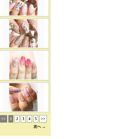
<<
1
2
3
4
5
>>
次へ →