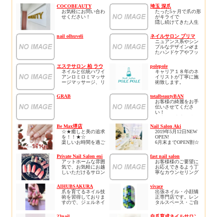
✧あなたの爪を痛
COCOBEAUTY
埼玉 深爪
む・薄くなるから解
お気軽にお問い合わ
たった5ヶ月で爪の形
放します
せください！
がキライで
✧縦長爪美爪に育て
隠し続けてきた人生
ます
ホームページにお得
から
✧広いキッズルーム
なクーポンがござい
見せずにはいられな
完備でお子様も安心
nail olhuveli
ネイルサロン プリマ
ます！
い程
ニュアンス系やシン
ネット予約もできま
美しい指先に生まれ
プルなデザイン🌿ま
すので見てみてくだ
変わるサロン
たハンドケアやフッ
さい！
トケアも充実してお
り、お客様1人ひとり
エステサロン 柏 ラウレアオハナ
polepole
に合ったお手入れを
ネイルと伝統ハワイ
キャリア１８年のネ
ご提案させて頂きま
アンロミロミマッサ
イリストが丁寧に施
す❤️完全個室の
ージマッサージ、リ
術致します。
privateな空間でゆっ
ラクゼーション、柏
キャラクターネイル
くりおくつろぎ下さ
市にあるサロン「ラ
やお持ち込みデザイ
い♩
GRAB
totalbeautyBAN
ウレアオハナ」
ンにも対応。
お客様の綺麗をお手
すべての女性をすば
ヘアサロン併設なの
▫︎駐車場1台有り🚗
伝いさせてくださ
らしい存在へ
で同時にヘアメニュ
お車、自転車、バイ
い！
贅沢な時間をLaule’a
ーもご利用いただけ
ク等でお越しの場合
沢山のご来店お待ち
ohanaでお過ごしくだ
ます。
は
しております😊
さい
Be Max堺店
Nail Salon Aki
駐車場ご案内します
ストレス社会に生き
☆★癒しと美の追求
2019年5月12日NEW
のでお教えくださ
ているあなた リゾ
を！！★☆
OPEN!
い。
ートサロンで贅沢な
楽しいお時間を過ご
6月末までOPEN割☆
時間を心ゆくまでご
して頂けるように頑
ジェルネイル10本施
▫︎オプション
堪能下さい
張ります！！(^_-)-☆
術で￥700割引です。
長さ出し 1本/\500
Private Nail Salon enishi
fast nail salon
何度でも通いたくな
スカルプ・ジェルネ
ご予約はお電話、
（5本〜/\200）
アットホームな雰囲
お客様様のご要望に
るようなリゾートサ
イル・マツエク
Nail book（オンライ
補強 1本/\300
気で、お気軽にお越
お応えできるよう丁
ロン、、、
ご予約承っておりま
ン予約）で承ってお
ハードジェルオフ コ
しいただけるサロン
寧なカウンセリング
「通えるリゾート」
す(^^)/
ります。
ースに＋\1500
です。初めてネイル
と施術を心がけてい
をコンセプトに最高
Vカットストーン
される方など、落ち
ます^ ^自宅サロンで
の癒し・極上空間・
まずはお気軽にお問
\200/1個
AIHUBSAKURA
vivace
着いて施術を受けら
す。小さなお子様連
高技術をご提供いた
い合わせください
ストーン埋め尽くし
爪を育てるネイル技
出張ネイル・小顔矯
るサロンとなってお
れの方もご安心下さ
します。
☆♪(^_-)-☆
\500/1本
術を習得しておりま
正専門店です。レン
ります。
い(^ ^)
待合とネイルスペー
パーツ類 \100〜/1個
すので、ジェルネイ
タルスペース・ご自
オープンは6月1日を
スはハワイ空間、個
たくさんのお電話、
3Dアート \500〜/1個
ルがすぐ取れてしま
宅・福祉施設全て可
予定しております！
室のエステスペース
スタッフ一同
甘皮ウォーターケア
うなど、お悩みのお
能です。ネイルケア
ネイリスト歴10年、
はバリ空間に仕上げ
23nail
自爪育成ネイルサロン くろね
心よりおまちしてお