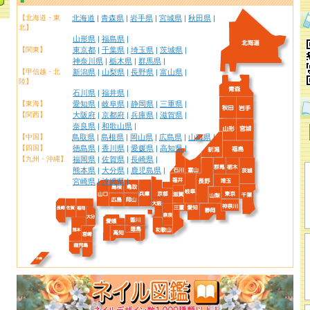
【北海道・東
北海道
|
青森県
|
岩手県
|
宮城県
|
秋田県
|
北】
山形県
|
福島県
|
【関東】
東京都
|
千葉県
|
埼玉県
|
茨城県
|
神奈川県
|
栃木県
|
群馬県
|
【甲信越・北
新潟県
|
山梨県
|
長野県
|
富山県
|
陸】
石川県
|
福井県
|
【東海】
愛知県
|
岐阜県
|
静岡県
|
三重県
|
【関西】
大阪府
|
京都府
|
兵庫県
|
滋賀県
|
奈良県
|
和歌山県
|
【中国】
鳥取県
|
島根県
|
岡山県
|
広島県
|
山口県
|
【四国】
徳島県
|
香川県
|
愛媛県
|
高知県
|
【九州・沖縄】
福岡県
|
佐賀県
|
長崎県
|
熊本県
|
大分県
|
鹿児島県
|
宮崎県
|
沖縄県
|