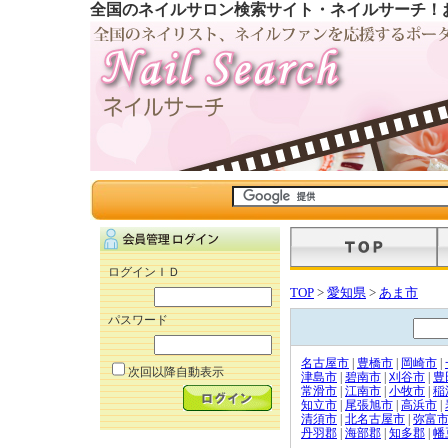
全国のネイルサロン検索サイト・ネイルサーチ！
ログインＩＤ
TOP
>
愛知県
>
あま市
パスワード
名古屋市
|
豊橋市
|
岡崎市
|
次回以降自動表示
津島市
|
碧南市
|
刈谷市
|
豊
常滑市
|
江南市
|
小牧市
|
稲
知立市
|
尾張旭市
|
高浜市
|
清須市
|
北名古屋市
|
弥富
丹羽郡
|
海部郡
|
知多郡
|
幡