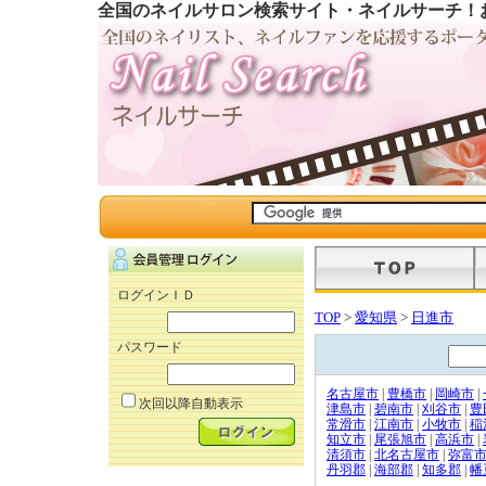
全国のネイルサロン検索サイト・ネイルサーチ！
ログインＩＤ
TOP
>
愛知県
>
日進市
パスワード
名古屋市
|
豊橋市
|
岡崎市
|
次回以降自動表示
津島市
|
碧南市
|
刈谷市
|
豊
常滑市
|
江南市
|
小牧市
|
稲
知立市
|
尾張旭市
|
高浜市
|
清須市
|
北名古屋市
|
弥富
丹羽郡
|
海部郡
|
知多郡
|
幡