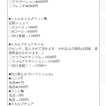
〇グラデーション➡6000円
〇フレンチ➡6000円
■ジェルネイル💅フット👣
定額メニュー
〇Aコース→7400円
〇Bコース→9400円
〇付け放題→11400円
■スカルプチュアネイル
(1センチ、迄とさせて頂きます。それ以上の場合は別途、追
加料金がかかります。)
〇クリアorナチュラル→10500円
〇ラメorグラデーション→12500円
〇付け放題！！→13500〜
■付け替えオフ(ソフトジェル)
■ハンド✋
当店➡0 円
他店➡2000円
■フット👣
当店→0円
他店→2300円
■スカルプチュア