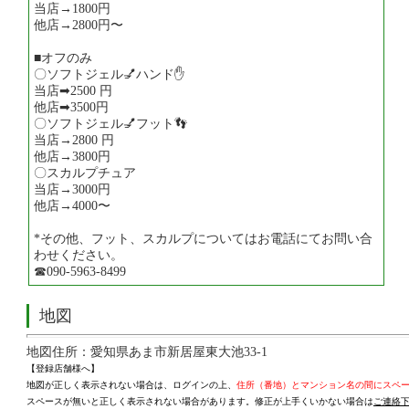
当店→1800円
他店→2800円〜
■オフのみ
〇ソフトジェル💅ハンド✋
当店➡2500 円
他店➡3500円
〇ソフトジェル💅フット👣
当店→2800 円
他店→3800円
〇スカルプチュア
当店→3000円
他店→4000〜
*その他、フット、スカルプについてはお電話にてお問い合
わせください。
☎090-5963-8499
地図
地図住所：愛知県あま市新居屋東大池33-1
【登録店舗様へ】
地図が正しく表示されない場合は、ログインの上、
住所（番地）とマンション名の間にスペ
スペースが無いと正しく表示されない場合があります。修正が上手くいかない場合は
ご連絡