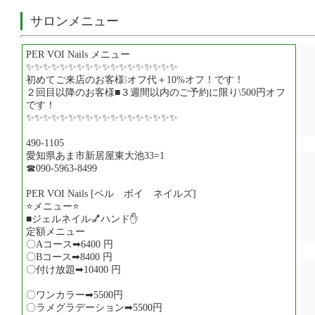
サロンメニュー
PER VOI Nails メニュー
✨✨✨✨✨✨✨✨✨✨✨✨✨✨✨✨✨✨
初めてご来店のお客様❕オフ代＋10%オフ！です！
２回目以降のお客様■３週間以内のご予約に限り\500円オフ
です！
✨✨✨✨✨✨✨✨✨✨✨✨✨✨✨✨✨✨
490-1105
愛知県あま市新居屋東大池33=1
☎090-5963-8499
PER VOI Nails [ペル ボイ ネイルズ]
⭐メニュー⭐
■ジェルネイル💅ハンド✋
定額メニュー
〇Aコース➡6400 円
〇Bコース➡8400 円
〇付け放題➡10400 円
〇ワンカラー➡5500円
〇ラメグラデーション➡5500円