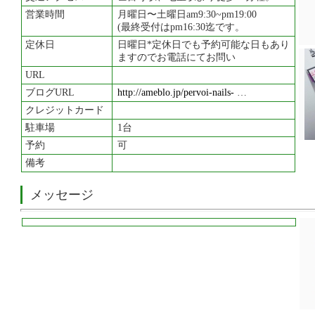
営業時間
月曜日〜土曜日am9:30~pm19:00
(最終受付はpm16:30迄です。
定休日
日曜日*定休日でも予約可能な日もあり
ますのでお電話にてお問い
URL
ブログURL
http://ameblo.jp/pervoi-nails-
…
クレジットカード
駐車場
1台
予約
可
備考
メッセージ