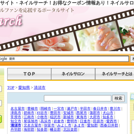
サイト・ネイルサーチ！お得なクーポン情報あり！ネイルサロ
TOP
>
愛知県
>
清須市
名古屋市
|
豊橋市
|
岡崎市
|
一宮市
|
瀬戸市
|
半田市
|
春日井市
|
豊川市
|
津島市
|
碧南市
|
刈谷市
|
豊田市
|
安城市
|
西尾市
|
蒲郡市
|
犬山市
|
常滑市
|
江南市
|
小牧市
|
稲沢市
|
新城市
|
東海市
|
大府市
|
知多市
|
知立市
|
尾張旭市
|
高浜市
|
岩倉市
|
豊明市
|
日進市
|
田原市
|
愛西市
|
清須市
|
北名古屋市
|
弥富市
|
みよし市
|
あま市
|
愛知郡
|
西春日井郡
|
丹羽郡
|
海部郡
|
知多郡
|
幡豆郡
|
北設楽郡
|