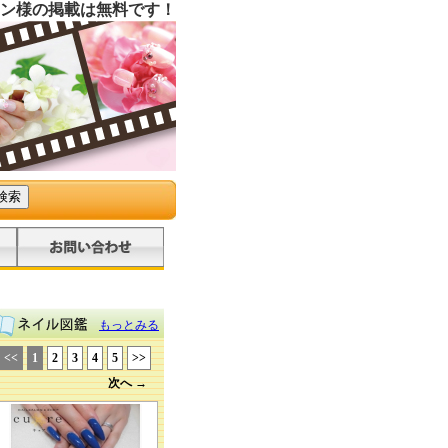
ン様の掲載は無料です！
もっとみる
<<
1
2
3
4
5
>>
次へ →