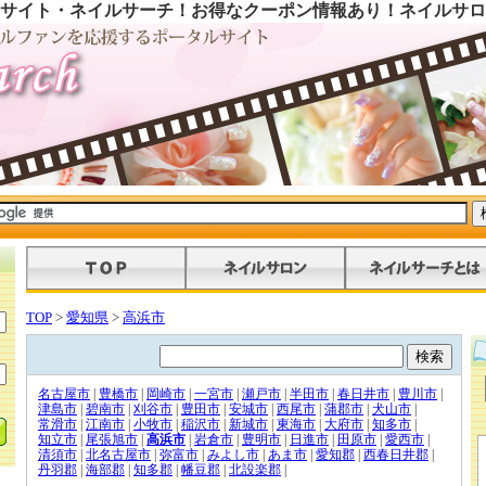
サイト・ネイルサーチ！お得なクーポン情報あり！ネイルサロ
TOP
>
愛知県
>
高浜市
名古屋市
|
豊橋市
|
岡崎市
|
一宮市
|
瀬戸市
|
半田市
|
春日井市
|
豊川市
|
津島市
|
碧南市
|
刈谷市
|
豊田市
|
安城市
|
西尾市
|
蒲郡市
|
犬山市
|
常滑市
|
江南市
|
小牧市
|
稲沢市
|
新城市
|
東海市
|
大府市
|
知多市
|
知立市
|
尾張旭市
|
高浜市
|
岩倉市
|
豊明市
|
日進市
|
田原市
|
愛西市
|
清須市
|
北名古屋市
|
弥富市
|
みよし市
|
あま市
|
愛知郡
|
西春日井郡
|
丹羽郡
|
海部郡
|
知多郡
|
幡豆郡
|
北設楽郡
|