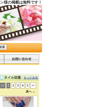
ン様の掲載は無料です！
もっとみる
<<
1
2
3
4
5
>>
次へ →