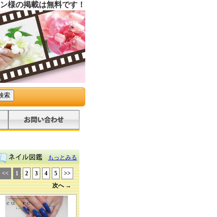
ン様の掲載は無料です！
もっとみる
<<
1
2
3
4
5
>>
次へ →