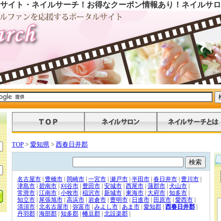
サイト・ネイルサーチ！お得なクーポン情報あり！ネイルサロ
TOP
>
愛知県
>
西春日井郡
名古屋市
|
豊橋市
|
岡崎市
|
一宮市
|
瀬戸市
|
半田市
|
春日井市
|
豊川市
|
津島市
|
碧南市
|
刈谷市
|
豊田市
|
安城市
|
西尾市
|
蒲郡市
|
犬山市
|
常滑市
|
江南市
|
小牧市
|
稲沢市
|
新城市
|
東海市
|
大府市
|
知多市
|
知立市
|
尾張旭市
|
高浜市
|
岩倉市
|
豊明市
|
日進市
|
田原市
|
愛西市
|
清須市
|
北名古屋市
|
弥富市
|
みよし市
|
あま市
|
愛知郡
|
西春日井郡
|
丹羽郡
|
海部郡
|
知多郡
|
幡豆郡
|
北設楽郡
|