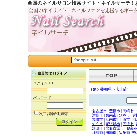
全国のネイルサロン検索サイト・ネイルサーチ！
ログインＩＤ
TOP
>
愛知県
>
犬山市
パスワード
名古屋市
|
豊橋市
|
岡崎市
|
次回以降自動表示
津島市
|
碧南市
|
刈谷市
|
豊
常滑市
|
江南市
|
小牧市
|
稲
知立市
|
尾張旭市
|
高浜市
|
清須市
|
北名古屋市
|
弥富
丹羽郡
|
海部郡
|
知多郡
|
幡