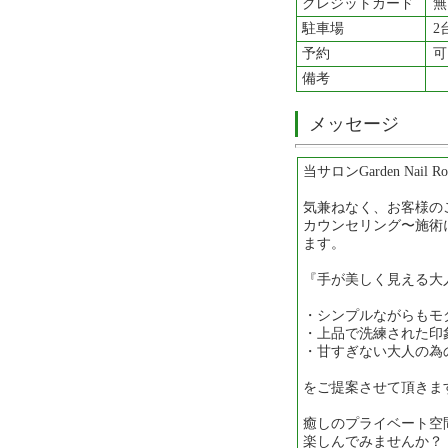
クレジットカード
無
駐車場
2
予約
可
備考
メッセージ
当サロンGarden Nail 
気兼ねなく、お客様の
カウンセリング〜施術
ます。
『手が美しく見える大
・シンプルながらもモ
・上品で洗練された印
・甘すぎない大人の為
をご提案させて頂きま
癒しのプライベート空
楽しんでみませんか？