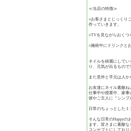
≪当店の特徴≫
○お客さまとじっくり
作っていきます。
○TVを見ながらおく
○施術中にドリンクと
ネイルを綺麗にしてい
り、元気が出るもので
また意外と手元は人か
お友達にネイル素敵ね
仕事中や授業中、家事
彼やご主人に『シンプル
日常のちょっとした１
そんな日常のHappy
ます。皆さまに素敵な
コンセプトにしており