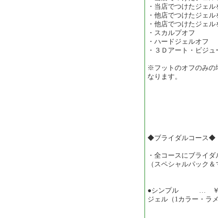
・当店でつけたジェルを
・他店でつけたジェル
・他店でつけたジェルを
・スカルプオフ
・ハードジェルオ
・３Ｄアート・ビジュ
※フットのオフのみの場
なります。
◆ブライダルコース◆
・全コースにブライダ
（スペシャルパック＆
●シンプル … ￥8,
ジェル（1カラー・ラ