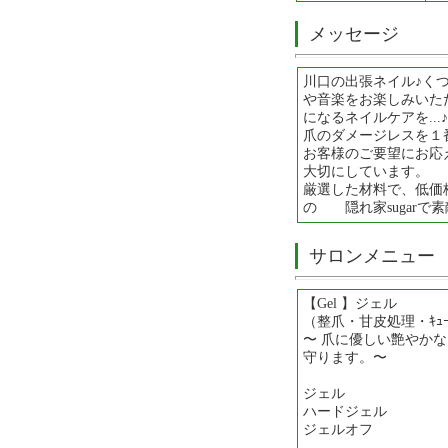
メッセージ
川口の出張ネイル♪く
や音楽をお楽しみいた
になるネイルケアを.
爪のダメージレスを
お客様のご要望にお応
大切に
厳選した材料で、低価
の 隠れ家sugarで
サロンメニュー
【Gel 】ジェル
（整爪・甘皮処理・ｷｭｰﾃ
〜 爪に優しい艶やか
守ります。〜
ジェル ─ 
ハードジェル ─
ジェルオフ ─