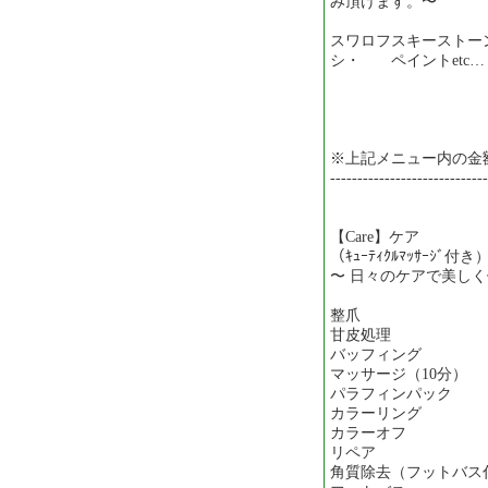
み頂けます。〜
スワロフスキーストー
シ・ ペイントetc… 
※上記メニュー内の金
-----------------------------
【Care】ケア
（ｷｭｰﾃｨｸﾙﾏｯｻｰｼﾞ付き
〜 日々のケアで美し
整爪 ─ 1
甘皮処理 ─ 
バッフィング ─
マッサージ（10分）
パラフィンパック 
カラーリング ─
カラーオフ ─
リペア ─ 
角質除去（フットバス付）