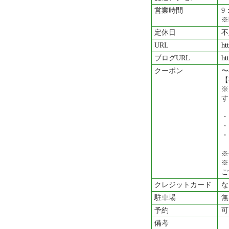
営業時間
※
定休日
不
URL
ht
ブログURL
ht
クーポン
〜
【
※
・
・
・
※
※
ご
クレジットカード
な
駐車場
無
予約
可
備考