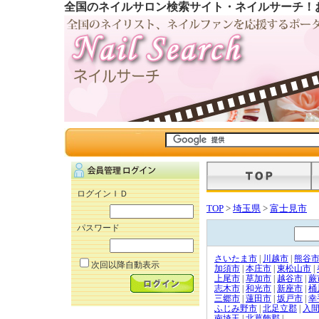
全国のネイルサロン検索サイト・ネイルサーチ！
ログインＩＤ
TOP
>
埼玉県
>
富士見市
パスワード
さいたま市
|
川越市
|
熊谷
次回以降自動表示
加須市
|
本庄市
|
東松山市
|
上尾市
|
草加市
|
越谷市
|
蕨
志木市
|
和光市
|
新座市
|
桶
三郷市
|
蓮田市
|
坂戸市
|
幸
ふじみ野市
|
北足立郡
|
入
南埼玉
|
北葛飾郡
|