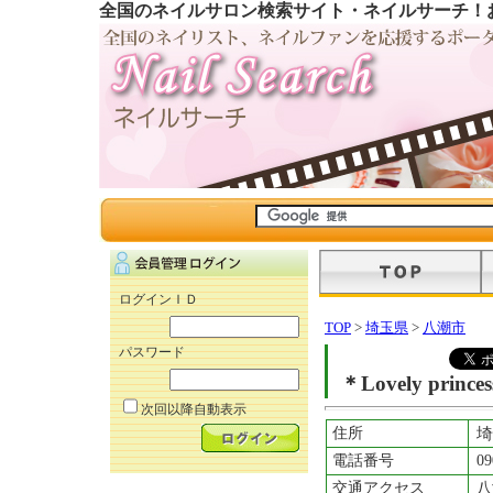
全国のネイルサロン検索サイト・ネイルサーチ！
ログインＩＤ
TOP
>
埼玉県
>
八潮市
パスワード
＊Lovely prince
次回以降自動表示
住所
埼
電話番号
09
交通アクセス
八