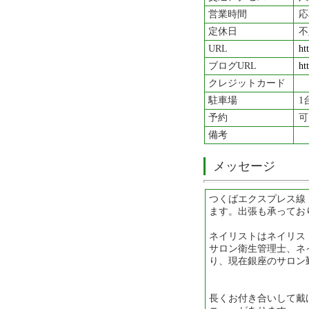
営業時間
応
定休日
不
URL
ht
ブログURL
ht
クレジットカード
駐車場
1
予約
可
備考
メッセージ
つくばエクスプレス線
ます。出張も承ってお
ネイリストはネイリス
サロン衛生管理士、ネ
り、現在銀座のサロン
長くお付き合いして戴け