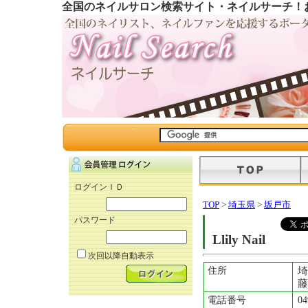
全国のネイルサロン検索サイト・ネイルサーチ！
ログインＩＤ
TOP
>
埼玉県
>
坂戸市
パスワード
Llily Nail
次回以降自動表示
住所
埼
藤
電話番号
04