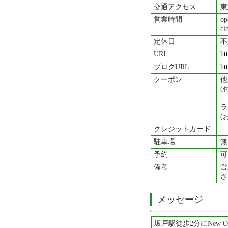
交通アクセス
東
営業時間
op
cl
定休日
不
URL
ht
ブログURL
ht
クーポン
他
(
ラ
(
クレジットカード
駐車場
無
予約
可
備考
営
さ
メッセージ
坂戸駅徒歩2分にNew Ope