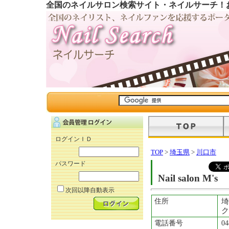
全国のネイルサロン検索サイト・ネイルサーチ！
ログインＩＤ
TOP
>
埼玉県
>
川口市
パスワード
Nail salon M's
次回以降自動表示
住所
埼
ク
電話番号
04