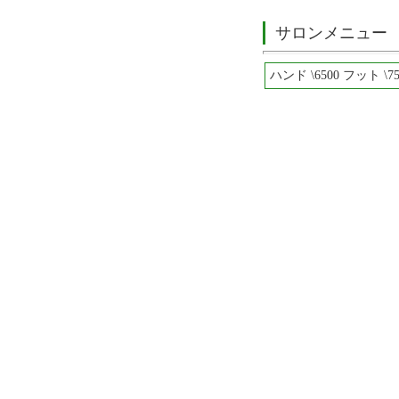
サロンメニュー
ハンド \6500 フット \75