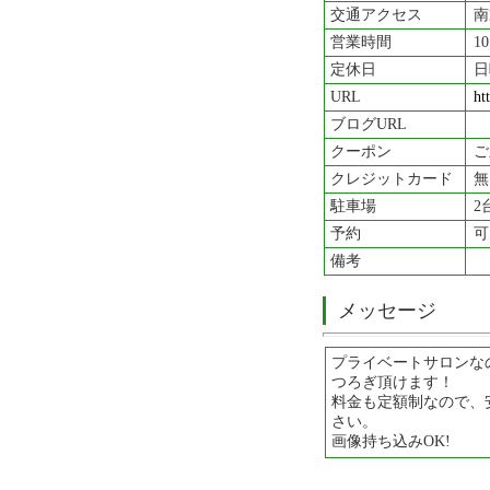
交通アクセス
南
営業時間
1
定休日
日
URL
ht
ブログURL
クーポン
ご
クレジットカード
無
駐車場
2
予約
可
備考
メッセージ
プライベートサロンな
つろぎ頂けます！
料金も定額制なので、
さい。
画像持ち込みOK!