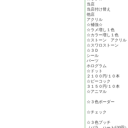
当店 ２１
当店付け替え １
他店 ３１
アクリル ５２
☆補強☆ ５２
☆ラメ増し１色 
☆カラー増し１色 
☆ストーン アクリル
☆スワロストーン 
☆３Ｄ ３
シール １
パーツ １
ホログラム １
☆ドット ２
２１００円/１０本
☆ピーコック ３
３１５０円/１０本
☆アニマル ２
２１００
☆３色ボーダー 
３１５０
☆チェック ３
３１５０
☆３色プッチ ５
（バラ、ハート630円