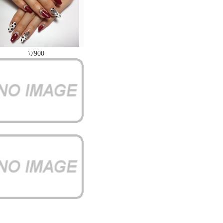
\7900