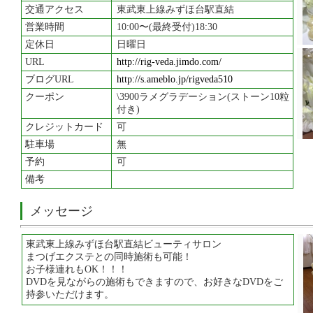
交通アクセス
東武東上線みずほ台駅直結
営業時間
10:00〜(最終受付)18:30
定休日
日曜日
URL
http://rig-veda.jimdo.com/
ブログURL
http://s.ameblo.jp/rigveda510
クーポン
\3900ラメグラデーション(ストーン10粒
付き)
クレジットカード
可
駐車場
無
予約
可
備考
メッセージ
東武東上線みずほ台駅直結ビューティサロン
まつげエクステとの同時施術も可能！
お子様連れもOK！！！
DVDを見ながらの施術もできますので、お好きなDVDをご
持参いただけます。