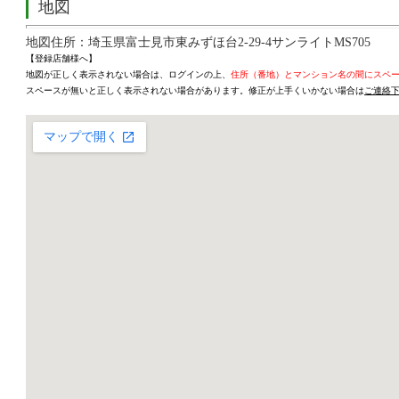
地図
地図住所：埼玉県富士見市東みずほ台2-29-4サンライトMS705
【登録店舗様へ】
地図が正しく表示されない場合は、ログインの上、
住所（番地）とマンション名の間にスペ
スペースが無いと正しく表示されない場合があります。修正が上手くいかない場合は
ご連絡