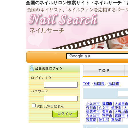
全国のネイルサロン検索サイト・ネイルサーチ！
ログインＩＤ
TOP
>
福岡県
>
福岡市
パスワード
北九州市
|
福岡市
|
大牟田
次回以降自動表示
柳川市
|
八女市
|
筑後市
|
大
筑紫野市
|
春日市
|
大野城
うきは市
|
宮若市
|
嘉麻市
|
遠賀郡
|
鞍手郡
|
嘉穂郡
|