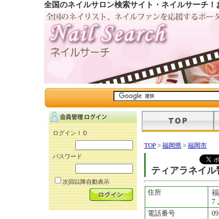
全国のネイルサロン検索サイト・ネイルサーチ！
ログインＩＤ
TOP
>
福岡県
>
福岡市
パスワード
ティアラネイル
次回以降自動表示
住所
福
7
電話番号
09