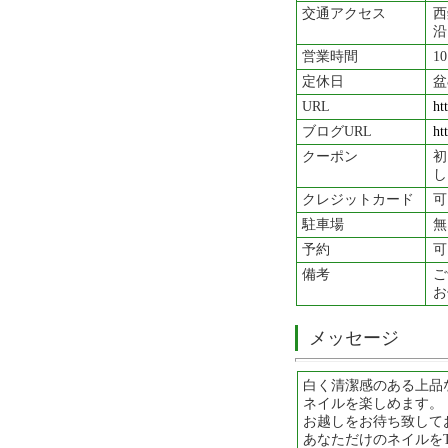
交通アクセス
西
沿
営業時間
10
定休日
盆
URL
htt
ブログURL
ht
クーポン
初
し
クレジットカード
可
駐車場
無
予約
可
備考
ご
お
メッセージ
白く清潔感のある上品
ネイルを楽しめます。
お越しをお待ち致して
あなただけのネイルをTi