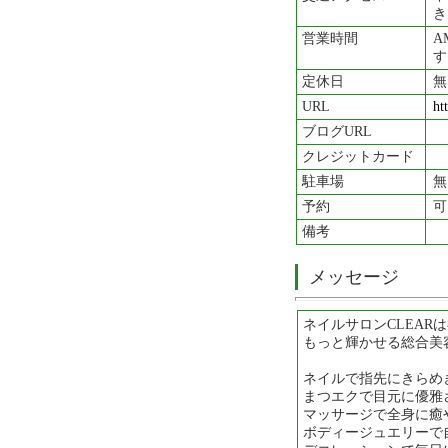
き
営業時間
A
す
定休日
無
URL
ht
ブログURL
クレジットカード
駐車場
無
予約
可
備考
メッセージ
ネイルサロンCLEAR
もっと輝かせる総合美
ネイルで指先にきらめ
まつエクで目元に優雅
マッサージで全身に癒
ボディージュエリーで