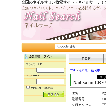
全国のネイルサロン検索サイト・ネイルサーチ！
ログインＩＤ
TOP
>
福岡県
>
福岡市
パスワード
Nail Salon CR
次回以降自動表示
住所
福
電話番号
08
交通アクセス
下